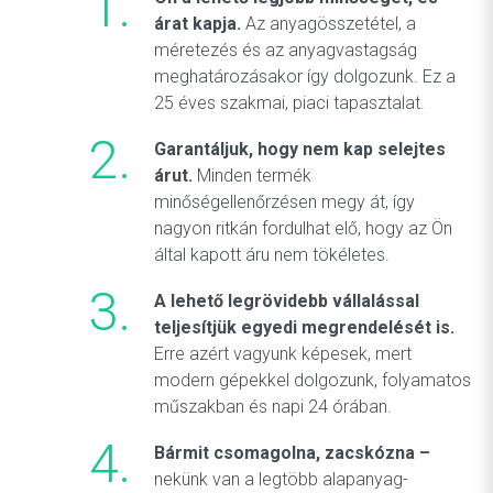
árat kapja.
Az anyagösszetétel, a
méretezés és az anyagvastagság
meghatározásakor így dolgozunk. Ez a
25 éves szakmai, piaci tapasztalat.
Garantáljuk, hogy nem kap selejtes
árut.
Minden termék
minőségellenőrzésen megy át, így
nagyon ritkán fordulhat elő, hogy az Ön
által kapott áru nem tökéletes.
A lehető legrövidebb vállalással
teljesítjük egyedi megrendelését is.
Erre azért vagyunk képesek, mert
modern gépekkel dolgozunk, folyamatos
műszakban és napi 24 órában.
Bármit csomagolna, zacskózna –
nekünk van a legtöbb alapanyag-