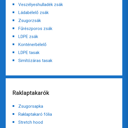
Veszélyeshulladék zsák
Ládabélelő zsák
Zsugorzsák
Fűrészporos zsák
LDPE zsák
Konténerbélelő
LDPE tasak
Simítózáras tasak
Raklaptakarók
Zsugorsapka
Raklaptakaró fólia
Stretch hood