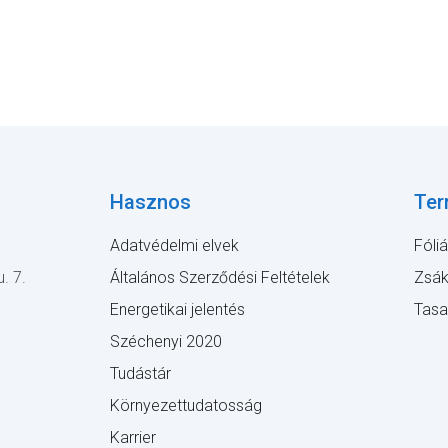
Hasznos
Ter
Adatvédelmi elvek
Fóli
. 7.
Általános Szerződési Feltételek
Zsá
Energetikai jelentés
Tas
Széchenyi 2020
Tudástár
Környezettudatosság
Karrier