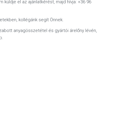
küldje el az ajánlatkérést, majd hívja: +36 96
etekben, kollégánk segít Önnek.
zabott anyagösszetétel és gyártói árelőny lévén,
p.