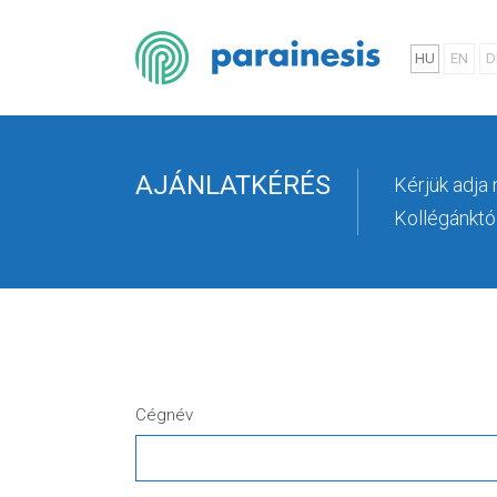
HU
EN
D
AJÁNLATKÉRÉS
Kérjük adja
Kollégánktól
Cégnév