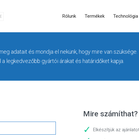
Rólunk
Termékek
Technológia
E
 meg adatait és mondja el nekünk, hogy mire van szüksége.
 a legkedvezőbb gyártói árakat és határidőket kapja.
Mire számíthat?
Elkészítjük az ajánlat