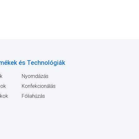
mékek és Technológiák
ák
Nyomdázás
kok
Konfekcionálás
akok
Fóliahúzás