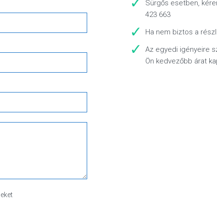
Sürgős esetben, kérem 
423 663
Ha nem biztos a részl
Az egyedi igényeire s
Ön kedvezőbb árat ka
leket