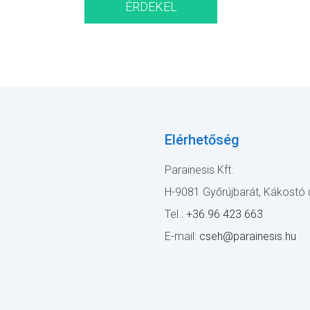
ÉRDEKEL
Elérhetőség
Parainesis Kft.
H-9081 Győrújbarát, Kákostó u
Tel.:
+36 96 423 663
E-mail:
cseh@parainesis.hu