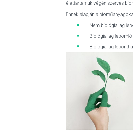
élettartamuk végén szerves bioma
Ennek alapján a bioműanyagoka
Nem biológiailag leb
Biológiailag lebomló
Biológiailag lebonth