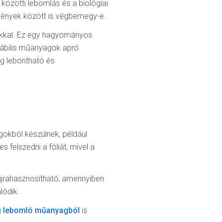
özötti lebomlás és a biológiai
mények között is végbemegy-e.
okkal. Ez egy hagyományos
ábilis műanyagok apró
ag lebontható és
gokból készülnek, például
felszedni a fóliát, mivel a
újrahasznosítható, amennyiben
lódik.
ag lebomló műanyagból
is