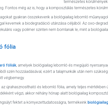
természetes körülmények k
eg. Fontos még az is, hogy a komposztálás természetes körül
yagokat gyakran összekeverik a biológiailag lebomló műanyag
al kevernek a biodegradáció utánzása céljából. Az oxo-degrad
ekuláris vagy polimer szinten nem bomlanak le, mint a biológiail
ó fólia
aró fóliák
, amelyek biológiailag lebomló és megújuló nyersanya
ől szén hozzáadásával, ezért a talajmunkák után nem szükséges 
latt végbemegy.
az újrahasznosítható és lebomló fólia, amely teljes mértékben 
adékként végzi, akkor néhány hónap alatt biológiailag komposztá
ngsúlyt fektet a környezettudatosságra, termékeink
biológiail