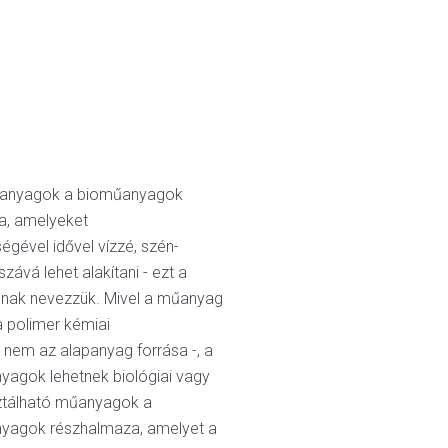
műanyagok a bioműanyagok
a, amelyeket
gével idővel vízzé, szén-
ává lehet alakítani - ezt a
ónak nevezzük. Mivel a műanyag
a polimer kémiai
és nem az alapanyag forrása -, a
yagok lehetnek biológiai vagy
ztálható műanyagok a
nyagok részhalmaza, amelyet a