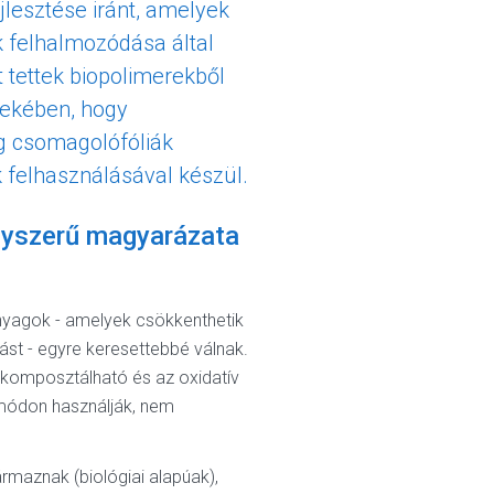
lesztése iránt, amelyek
k felhalmozódása által
 tettek biopolimerekből
rdekében, hogy
ag csomagolófóliák
ok felhasználásával készül.
egyszerű magyarázata
nyagok - amelyek csökkenthetik
ást - egyre keresettebbé válnak.
 komposztálható és az oxidatív
 módon használják, nem
maznak (biológiai alapúak),