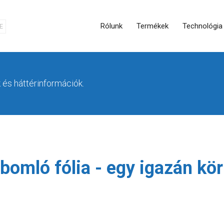
Rólunk
Termékek
Technológia
E
k és háttérinformációk.
ebomló fólia - egy igazán kö