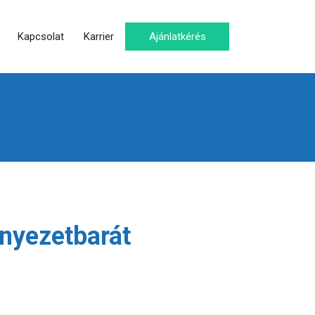
Kapcsolat
Karrier
Ajánlatkérés
rnyezetbarát