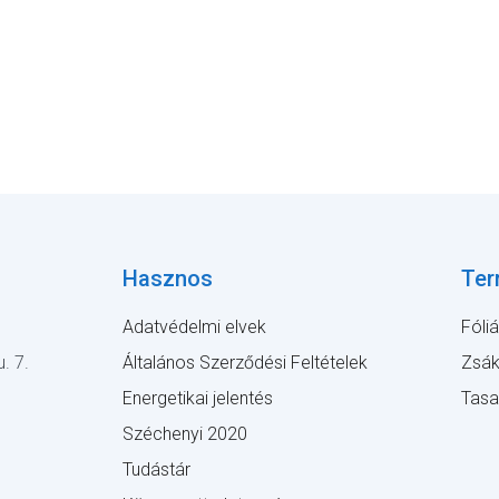
Hasznos
Ter
Adatvédelmi elvek
Fóli
. 7.
Általános Szerződési Feltételek
Zsá
Energetikai jelentés
Tas
Széchenyi 2020
Tudástár