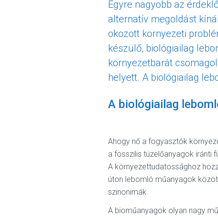
Egyre nagyobb az érdeklő
alternatív megoldást kín
okozott környezeti probl
készülő, biológiailag leb
környezetbarát csomagolás
helyett. A biológiailag le
A biológiailag lebom
Ahogy nő a fogyasztók környez
a fosszilis tüzelőanyagok iránt
A környezettudatossághoz hozzát
úton lebomló műanyagok közötti
szinonimák.
A bioműanyagok olyan nagy műan