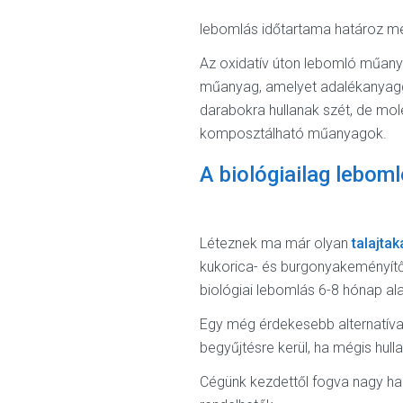
lebomlás időtartama határoz m
Az oxidatív úton lebomló műan
műanyag, amelyet adalékanyagg
darabokra hullanak szét, de mol
komposztálható műanyagok.
A biológiailag leboml
Léteznek ma már olyan
talajtak
kukorica- és burgonyakeményítőb
biológiai lebomlás 6-8 hónap a
Egy még érdekesebb alternatíva 
begyűjtésre kerül, ha mégis hull
Cégünk kezdettől fogva nagy ha