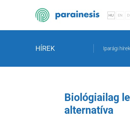
HU
EN
D
HÍREK
Iparági híre
Biológiailag l
alternatíva