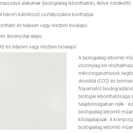
sszává alakulnak (biológiailag lebonthatók), illetve mindkettő.
t három különböző osztályozásra bonthatjuk:
ontható és teljesen vagy részben bioalapú
 és ásványolaj-alapú
ató és teljesen vagy részben bioalapú
A biológiailag lebomló 
viszonylag kis részhalmaz
mikroorganizmusok segítsé
dioxiddá (CO2) és biomassz
folyamatot biodegradáci
biológiai lebonthatósága 
tulajdonságaiban rejlik - 
biológiailag lebomló műan
kőolajalapúak. A kompos
biológiailag lebomló műa