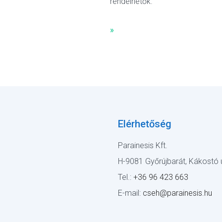
rendelhetők.
»
Elérhetőség
Parainesis Kft.
H-9081 Győrújbarát, Kákostó u
Tel.:
+36 96 423 663
E-mail:
cseh@parainesis.hu