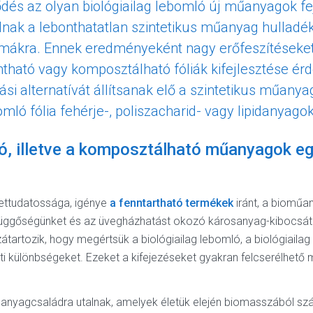
dés az olyan biológiailag lebomló új műanyagok fej
álnak a lebonthatatlan szintetikus műanyag hulladé
émákra. Ennek eredményeként nagy erőfeszítéseket
ontható vagy komposztálható fóliák kifejlesztése é
i alternatívát állítsanak elő a szintetikus műany
bomló fólia fehérje-, poliszacharid- vagy lipidanyag
ló, illetve a komposztálható műanyagok 
ettudatossága, igénye
a fenntartható termékek
iránt, a bioműa
i függőségünket és az üvegházhatást okozó károsanyag-kibocsát
artozik, hogy megértsük a biológiailag lebomló, a biológiailag
 különbségeket. Ezeket a kifejezéseket gyakran felcserélhető
yagcsaládra utalnak, amelyek életük elején biomasszából szár