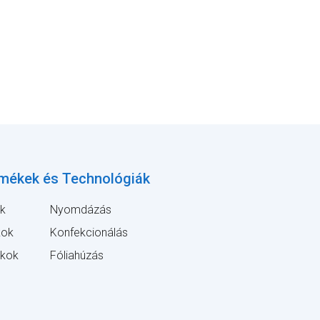
mékek és Technológiák
ák
Nyomdázás
kok
Konfekcionálás
akok
Fóliahúzás